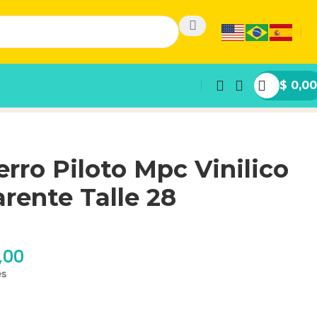
$
0,00
rro Piloto Mpc Vinilico
rente Talle 28
,00
es