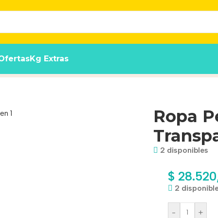
Ofertas
Kg Extras
te Talle 28
Ropa Pe
Transpa
2 disponibles
$
28.520
2 disponibl
-
+