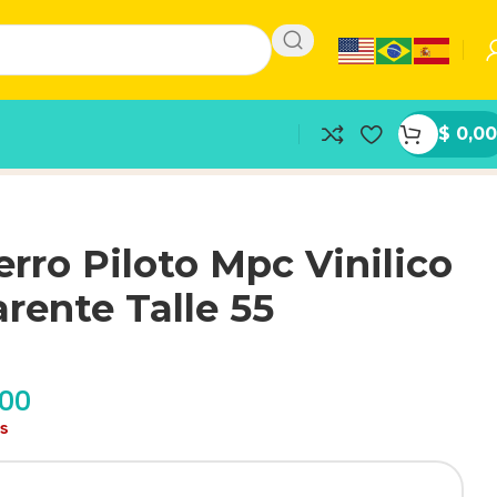
$
0,00
rro Piloto Mpc Vinilico
rente Talle 55
,00
as