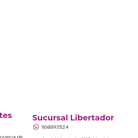
tes
Sucursal Libertador
1168893524
rovincia de