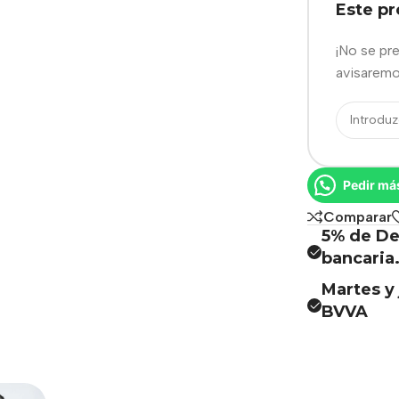
Este p
¡No se pr
avisaremo
Pedir má
Comparar
5% de De
bancaria
Martes y 
BVVA