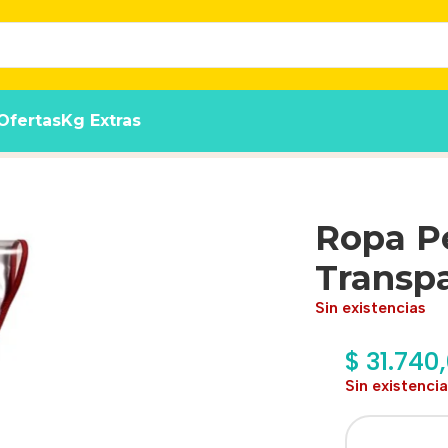
Ofertas
Kg Extras
te Talle 55
Ropa Pe
Transpa
Sin existencias
$
31.740
Sin existenci