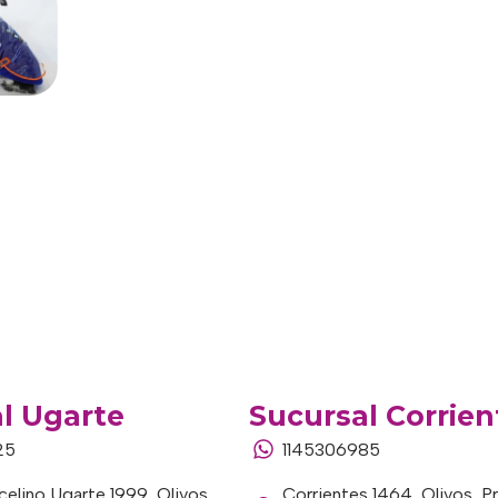
l Ugarte
Sucursal Corrien
25
1145306985
elino Ugarte 1999, Olivos,
Corrientes 1464, Olivos, P