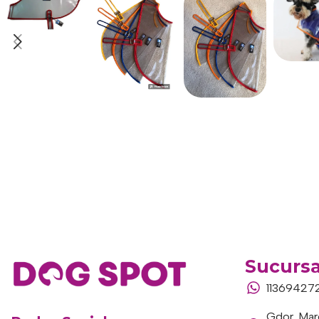
Sucursa
11369427
Gdor. Marc