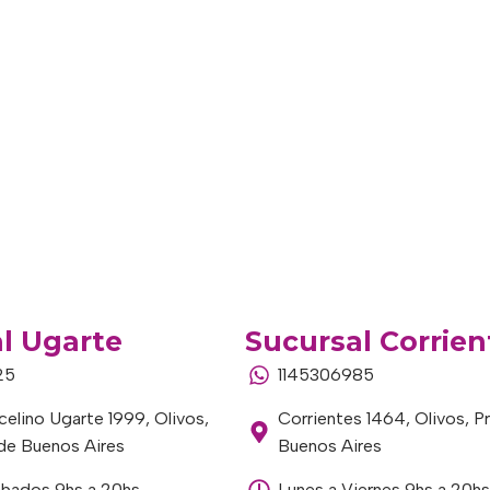
l Ugarte
Sucursal Corrien
25
1145306985
elino Ugarte 1999, Olivos,
Corrientes 1464, Olivos, P
 de Buenos Aires
Buenos Aires
ábados 9hs a 20hs
Lunes a Viernes 9hs a 20hs