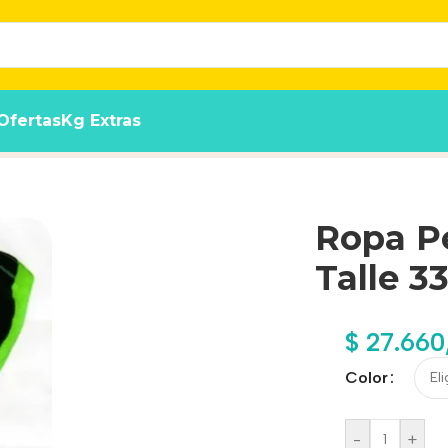
Ofertas
Kg Extras
alidad Premium
Ropa Pe
Talle 3
$
27.660
Color
-
+