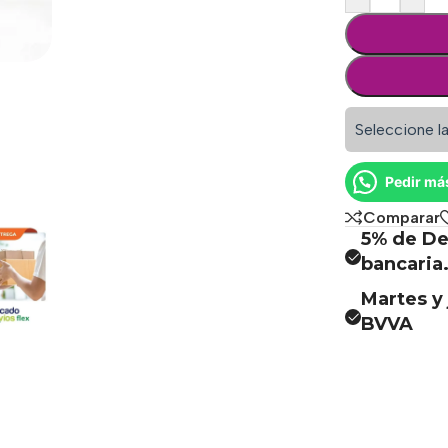
Seleccione la
Pedir má
Comparar
5% de De
bancaria
Martes y 
BVVA