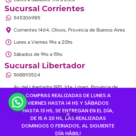
Sucursal Corrientes
1145306985
Corrientes 1464, Olivos, Provincia de Buenos Aires
Lunes a Viernes 9hs a 20hs
Sábados de 9hs a 15hs
Sucursal Libertador
1168893524
Av. del Libertador 1915, Vte. López, Provincia de
Buenos Aires
COMPRAS REALIZADAS DE LUNES A
VIERNES HASTA 14 HS Y SÁBADOS
Lunes a Viernes de 9hs a 13hs / 16hs a 20hs
HASTA 13 HS, SE ENTREGAN EN EL DÍA,
DE 15 A 20 HS, LAS REALIZADAS
Sábados de 9hs a 15hs
DOMINGOS O FERIADOS, AL SIGUIENTE
DÍA HÁBIL!