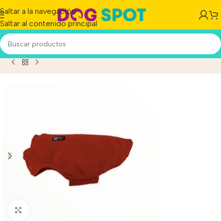
Saltar a la navegación
Saltar al contenido principal
a Perro Polar Mpc Moro Liviana Talle 65 Calidad Premium
Haga clic para ampliar