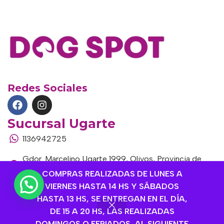
Redes Sociales
Sucursal Ugarte
1136942725
Gdor. Marcelino Ugarte 1999, Olivos, Provincia de
Buenos Aires
COMPRAS REALIZADAS DE LUNES A
VIERNES HASTA 14 HS Y SÁBADOS
Lunes a Sábados 9hs a 20hs
HASTA 13 HS, SE ENTREGAN EN EL DÍA,
Sucursal Corrientes
DE 15 A 20 HS, LAS REALIZADAS
1145306985
DOMINGOS O FERIADOS, AL SIGUIENTE