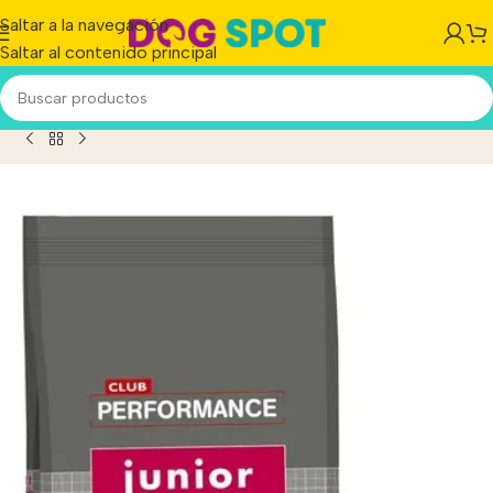
Saltar a la navegación
Saltar al contenido principal
to
/
Royal Canin Club Performance Perro Cachorro X 15 Kg.