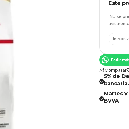
Este p
¡No se pr
avisaremo
Pedir má
Comparar
5% de De
bancaria
Martes y 
BVVA