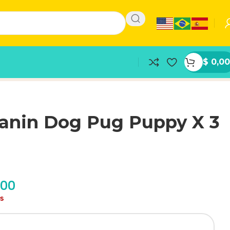
$
0,00
Canin Dog Pug Puppy X 3
,00
as