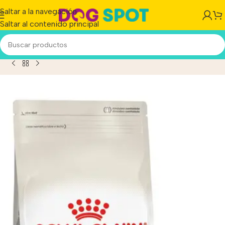
Saltar a la navegación
Saltar al contenido principal
Inicio
/
Producto
/
Royal Canin Feline Indoor 7+ x 7.5 kg