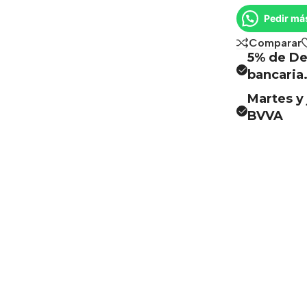
Pedir má
Comparar
5% de De
bancaria
Martes y 
BVVA