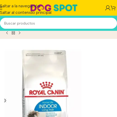
Saltar a la navegación
Saltar al contenido principal
Inicio
/
Producto
/
Royal Canin Indoor Longhair X 1,5kg