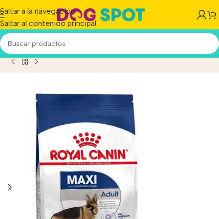
Saltar a la navegación
Saltar al contenido principal
Inicio
/
Producto
/
Royal Canin Perro Maxi Adulto X 15 Kg.