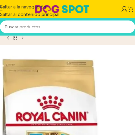
Saltar a la navegación
Saltar al contenido principal
Inicio
/
Producto
/
Royal Canin Poodle / Caniche Junior X 1 Kg