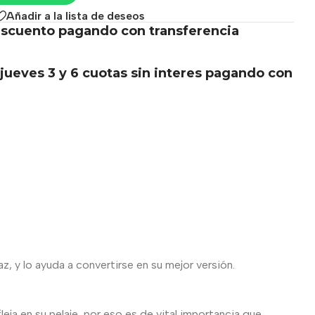
Añadir a la lista de deseos
scuento pagando con transferencia
.
jueves 3 y 6 cuotas sin interes pagando con
, y lo ayuda a convertirse en su mejor versión.
eja en su pelaje, por eso es de vital importancia que