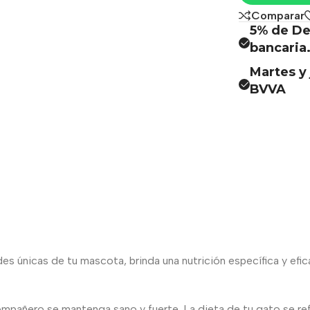
Comparar
5% de De
bancaria
Martes y 
BVVA
 únicas de tu mascota, brinda una nutrición específica y eficaz
ompañero se mantenga sano y fuerte. La dieta de tu gato se refl