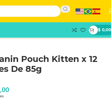
$
0,00
anin Pouch Kitten x 12
es De 85g
,00
les