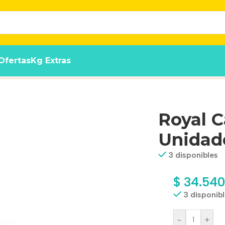
Ofertas
Kg Extras
e 85g
Royal C
Unidad
3 disponibles
$
34.540
3 disponib
-
+