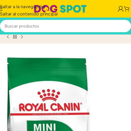
Saltar a la navegación
Saltar al contenido principal
h Nutrition Mini Adult Perro Adulto De Raza Pequeña x 1kg