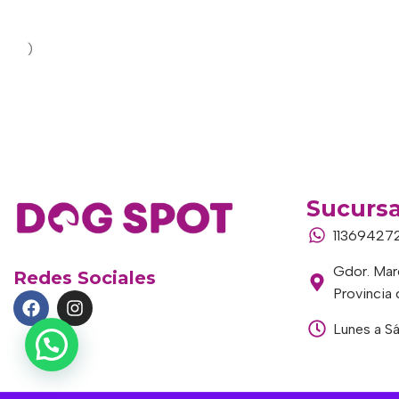
)
Sucursa
11369427
Gdor. Marc
Redes Sociales
Provincia
Lunes a S