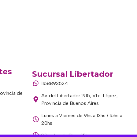
tes
Sucursal Libertador
1168893524
rovincia de
Av. del Libertador 1915, Vte. López,
Provincia de Buenos Aires
Lunes a Viernes de 9hs a 13hs / 16hs a
20hs
Sábados de 9hs a 15hs