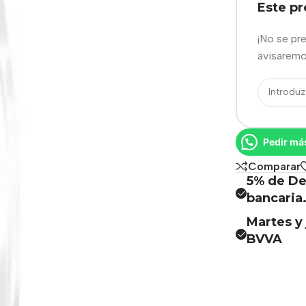
Este p
¡No se pr
avisaremo
Pedir má
Comparar
5% de De
bancaria
Martes y 
BVVA