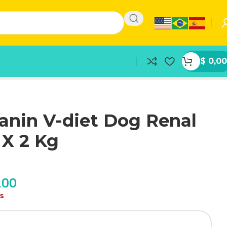
$
0,00
anin V-diet Dog Renal
 X 2 Kg
,00
as