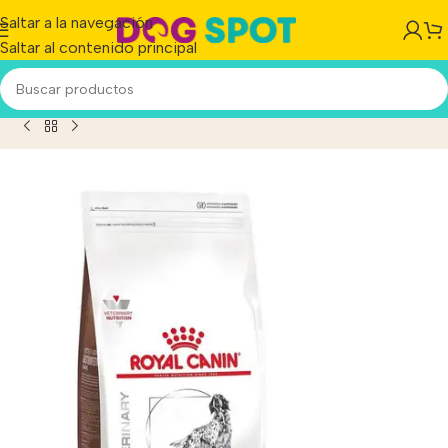
Saltar a la navegación
Saltar al contenido principal
tinal Alimento Para Perro Adulto Todos Los Tamaños x10kg