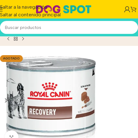
Saltar a la navegación
Saltar al contenido principal
ato Adulto Todos Los Tamaños Sabor Mix En Lata De 195gr
AGOTADO
Haga clic para ampliar