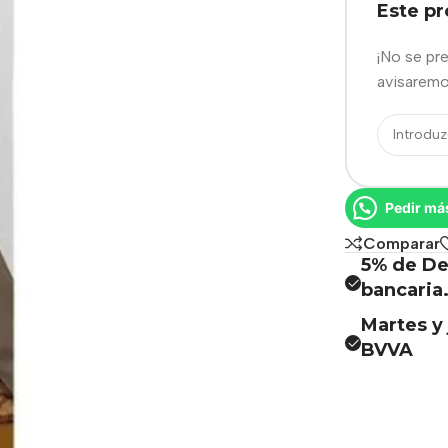
Este p
¡No se pr
avisaremo
Pedir má
Comparar
5% de De
bancaria
Martes y 
BVVA