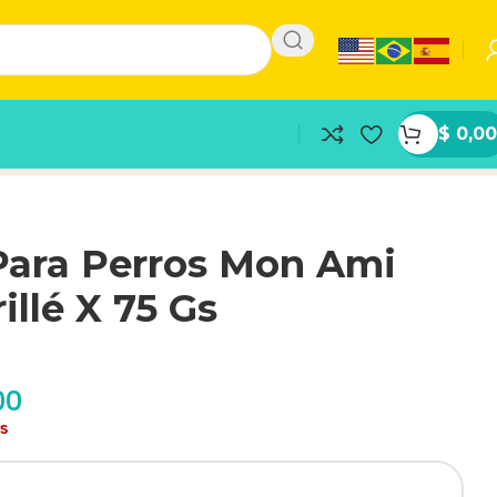
$
0,00
Para Perros Mon Ami
illé X 75 Gs
00
as