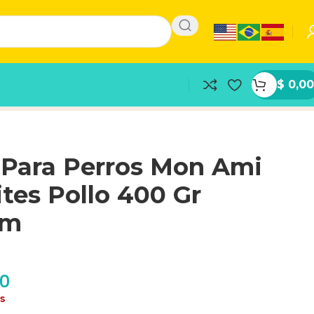
$
0,00
 Para Perros Mon Ami
tes Pollo 400 Gr
um
00
as