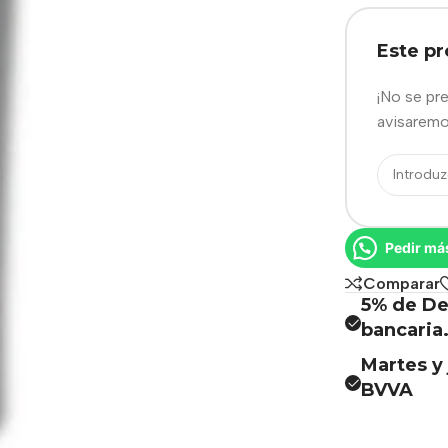
Este p
¡No se pr
avisaremo
Pedir má
Comparar
5% de De
bancaria
Martes y 
BVVA