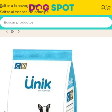
Saltar a la navegación
Saltar al contenido principal
zas Pequeñas X 3 Kg+Power Pipeta Antipulgas De Regalo!!