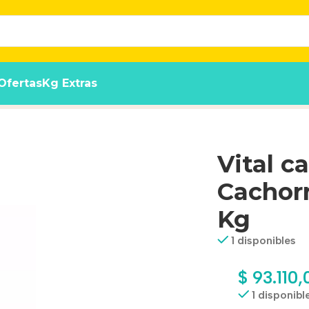
Ofertas
Kg Extras
as Grandes x 20 Kg
Vital c
Cachorr
Kg
1 disponibles
$
93.110,
1 disponibl