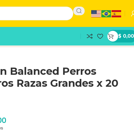
$
0,00
an Balanced Perros
os Razas Grandes x 20
00
es