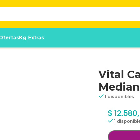
Ofertas
Kg Extras
os/grandes X 3 Kg
Vital C
Median
1 disponibles
$
12.580
1 disponibl