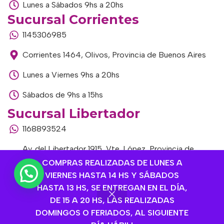
Lunes a Sábados 9hs a 20hs
Sucursal Corrientes
1145306985
Corrientes 1464, Olivos, Provincia de Buenos Aires
Lunes a Viernes 9hs a 20hs
Sábados de 9hs a 15hs
Sucursal Libertador
1168893524
Av. del Libertador 1915, Vte. López, Provincia de
Buenos Aires
COMPRAS REALIZADAS DE LUNES A
VIERNES HASTA 14 HS Y SÁBADOS
Lunes a Viernes de 9hs a 13hs / 16hs a 20hs
HASTA 13 HS, SE ENTREGAN EN EL DÍA,
DE 15 A 20 HS, LAS REALIZADAS
Sábados de 9hs a 15hs
DOMINGOS O FERIADOS, AL SIGUIENTE