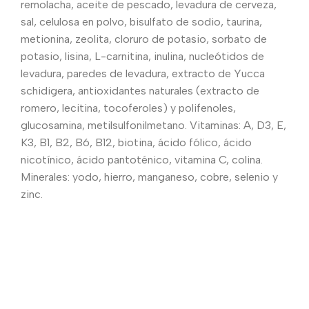
remolacha, aceite de pescado, levadura de cerveza,
sal, celulosa en polvo, bisulfato de sodio, taurina,
metionina, zeolita, cloruro de potasio, sorbato de
potasio, lisina, L-carnitina, inulina, nucleótidos de
levadura, paredes de levadura, extracto de Yucca
schidigera, antioxidantes naturales (extracto de
romero, lecitina, tocoferoles) y polifenoles,
glucosamina, metilsulfonilmetano. Vitaminas: A, D3, E,
K3, B1, B2, B6, B12, biotina, ácido fólico, ácido
nicotínico, ácido pantoténico, vitamina C, colina.
Minerales: yodo, hierro, manganeso, cobre, selenio y
zinc.