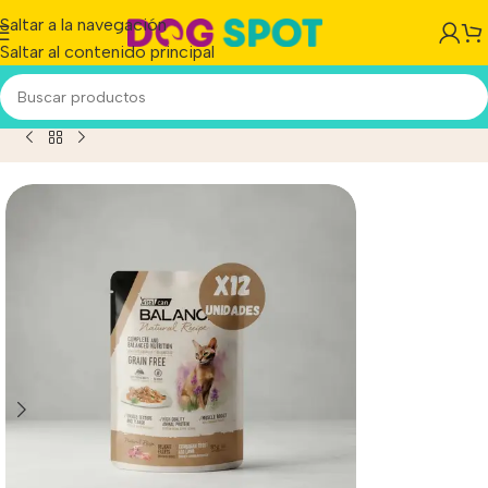
Saltar a la navegación
Saltar al contenido principal
can Natural Recipe Pouch Gato Trucha Y Cordero 85g X 12