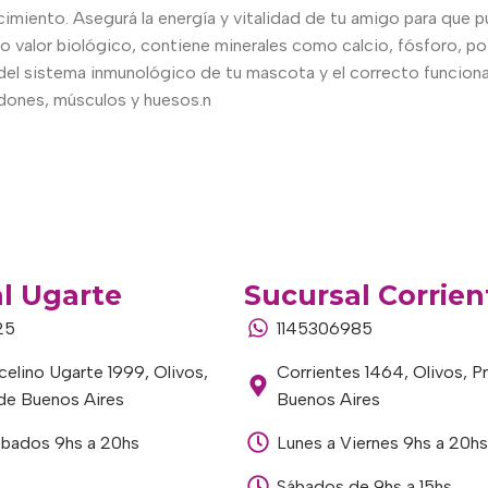
miento. Asegurá la energía y vitalidad de tu amigo para que pue
 valor biológico, contiene minerales como calcio, fósforo, pota
 del sistema inmunológico de tu mascota y el correcto funcion
ndones, músculos y huesos.n
l Ugarte
Sucursal Corrien
25
1145306985
elino Ugarte 1999, Olivos,
Corrientes 1464, Olivos, P
 de Buenos Aires
Buenos Aires
ábados 9hs a 20hs
Lunes a Viernes 9hs a 20hs
Sábados de 9hs a 15hs