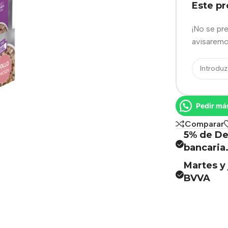
Este p
¡No se pr
avisaremo
Pedir má
Comparar
5% de De
bancaria
Martes y 
BVVA