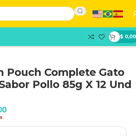
$
0,00
an Pouch Complete Gato
Sabor Pollo 85g X 12 Und
00
as