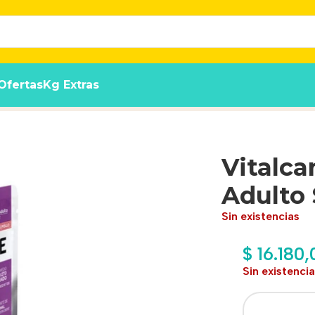
Ofertas
Kg Extras
or Pollo 85g X 12 Und
Vitalc
Adulto 
Sin existencias
$
16.180,
Sin existenci