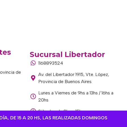
tes
Sucursal Libertador
1168893524
rovincia de
Av. del Libertador 1915, Vte. López,
Provincia de Buenos Aires
Lunes a Viernes de 9hs a 13hs / 16hs a
20hs
Sábados de 9hs a 15hs
DÍA, DE 15 A 20 HS, LAS REALIZADAS DOMINGOS