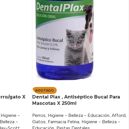
AGOTADO
rro/gato X
Dental Plax , Antiséptico Bucal Para
Mascotas X 250ml
Higiene -
Perros
,
Higiene - Belleza - Educación
,
Afford
,
Belleza -
Gatos
,
Farmacia Felina
,
Higiene - Belleza -
day-Scott
,
Educación
,
Pastas Dentales