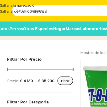
Saltar a la navegación
Saltar al contenido principal
atos
Perros
Otras Especies
Hogar
Marcas
Laboratorios
Pastas Dentales
Inicio
/
Producto
Mostrando los 
Filtrar Por Precio
Precio:
$ 4.160
—
$ 35.230
Filtrar
Filtrar Por Categoria