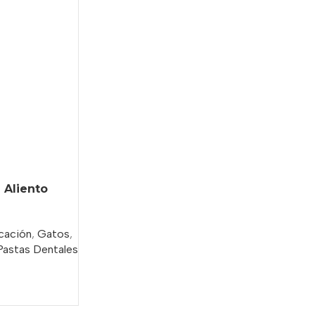
 Aliento
ucación
,
Gatos
,
Pastas Dentales