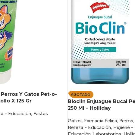
 Perros Y Gatos Pet-o-
AGOTADO
ollo X 125 Gr
Bioclin Enjuague Bucal Pe
250 Ml – Holliday
za - Educación
,
Pastas
Gatos
,
Farmacia Felina
,
Perros
,
Belleza - Educación
,
Higiene - 
Educación
,
Laboratorios
,
Holli