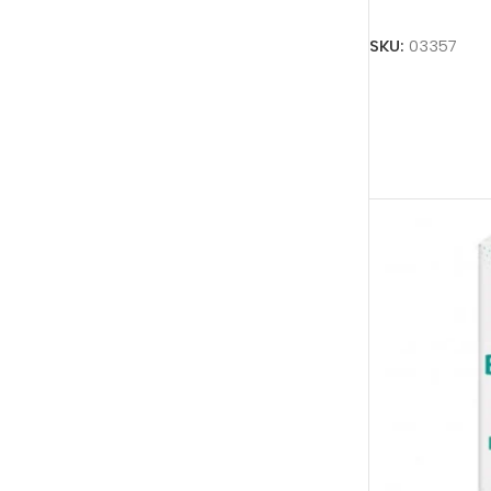
Añadir Al Carrit
SKU:
03357