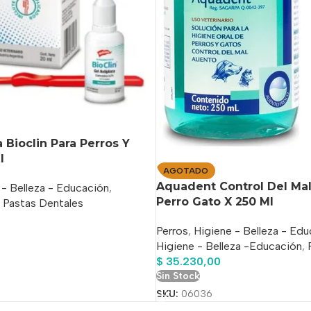
 Bioclin Para Perros Y
l
AGOTADO
Aquadent Control Del Mal
 - Belleza - Educación
,
Perro Gato X 250 Ml
Pastas Dentales
Perros
,
Higiene - Belleza - Ed
Higiene - Belleza -Educación
,
$
35.230,00
Sin Stock
SKU:
06036