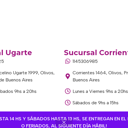
l Ugarte
Sucursal Corrien
25
1145306985
elino Ugarte 1999, Olivos,
Corrientes 1464, Olivos, P
 de Buenos Aires
Buenos Aires
ábados 9hs a 20hs
Lunes a Viernes 9hs a 20hs
Sábados de 9hs a 15hs
A 14 HS Y SÁBADOS HASTA 13 HS, SE ENTREGAN EN EL 
O FERIADOS, AL SIGUIENTE DÍA HÁBIL!