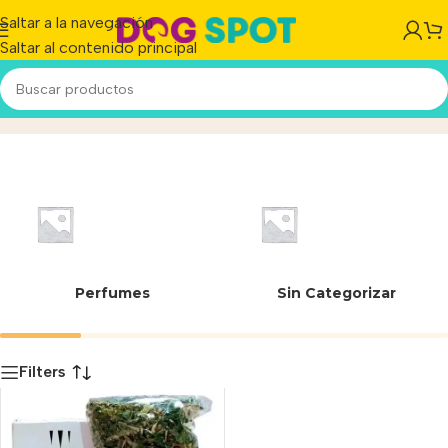
Saltar a la navegación
Saltar al contenido principal
00437
Inicio
/
Producto
Perfumes
Sin Categorizar
Filters