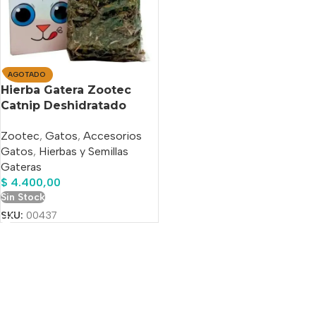
AGOTADO
Hierba Gatera Zootec
Catnip Deshidratado
Gatos X 10 Gs
Zootec
,
Gatos
,
Accesorios
Gatos
,
Hierbas y Semillas
Gateras
$
4.400,00
Sin Stock
SKU:
00437