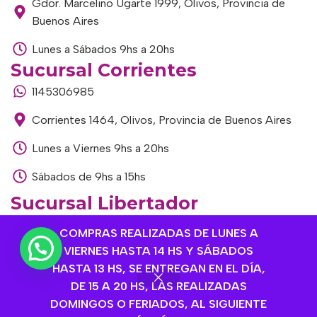
Gdor. Marcelino Ugarte 1999, Olivos, Provincia de
Buenos Aires
Lunes a Sábados 9hs a 20hs
Sucursal Corrientes
1145306985
Corrientes 1464, Olivos, Provincia de Buenos Aires
Lunes a Viernes 9hs a 20hs
Sábados de 9hs a 15hs
Sucursal Libertador
1168893524
COMPRAS REALIZADAS DE LUNES A
VIERNES HASTA 14 HS Y SÁBADOS
Av. del Libertador 1915, Vte. López, Provincia de
HASTA 13 HS, SE ENTREGAN EN EL DÍA,
Buenos Aires
DE 15 A 20 HS, LAS REALIZADAS
Lunes a Viernes de 9hs a 13hs / 16hs a 20hs
DOMINGOS O FERIADOS, AL SIGUIENTE