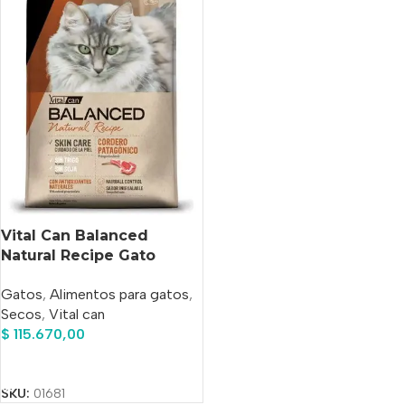
Vital Can Balanced
Natural Recipe Gato
Adulto Cordero X 15kg
Gatos
,
Alimentos para gatos
,
Secos
,
Vital can
$
115.670,00
Añadir Al Carrito
SKU:
01681