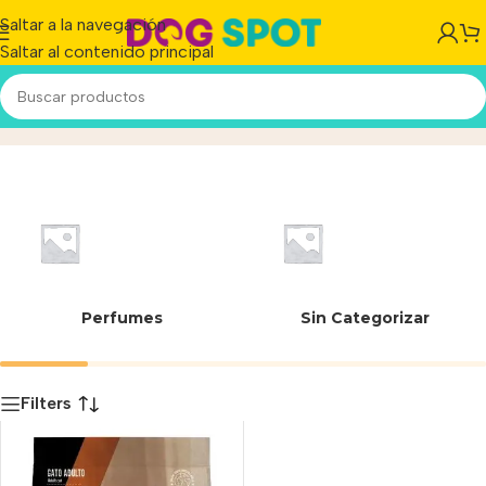
Saltar a la navegación
Saltar al contenido principal
01681
Inicio
/
Producto
Perfumes
Sin Categorizar
Filters