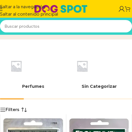
Saltar a la navegación
Saltar al contenido principal
02-078
Inicio
/
Producto
Perfumes
Sin Categorizar
Filters