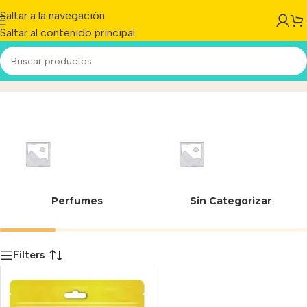
Saltar a la navegación
Saltar al contenido principal
06250
Inicio
/
Producto
Perfumes
Sin Categorizar
Filters