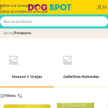
Saltar a la navegación
Saltar al contenido principal
Snacks-Golosinas-Dentals
Inicio
/
Producto
Huesos Y Orejas
Galletitas Húmedas
Filters