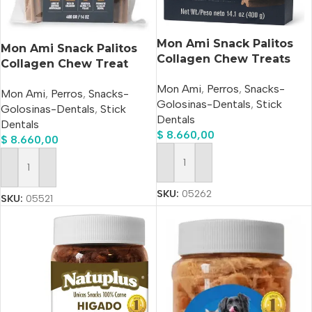
Mon Ami Snack Palitos
Mon Ami Snack Palitos
Collagen Chew Treats
Collagen Chew Treat
Medium X 400 Gr
Small 400gr
Mon Ami
,
Perros
,
Snacks-
Mon Ami
,
Perros
,
Snacks-
Golosinas-Dentals
,
Stick
Golosinas-Dentals
,
Stick
Dentals
Dentals
$
8.660,00
$
8.660,00
Añadir Al Carrito
Añadir Al Carrito
SKU:
05262
SKU:
05521