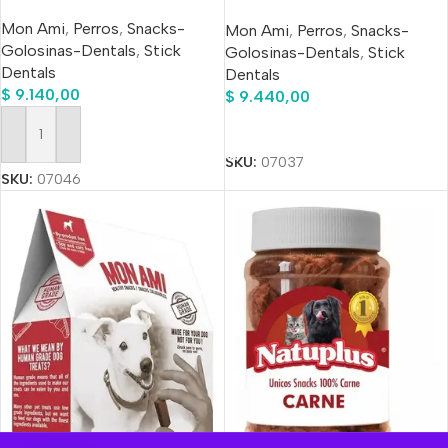
Gs
Mon Ami
,
Perros
,
Snacks-
Mon Ami
,
Perros
,
Snacks-
Golosinas-Dentals
,
Stick
Golosinas-Dentals
,
Stick
Dentals
Dentals
$
9.140,00
$
9.440,00
Añadir Al Carrito
Añadir Al Carrito
SKU:
07037
SKU:
07046