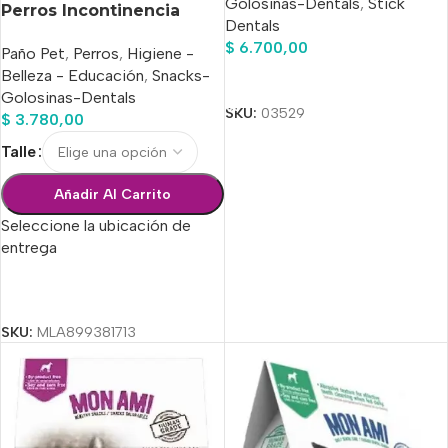
Golosinas-Dentals
,
Stick
Perros Incontinencia
Dentals
Celo Operación Max
$
6.700,00
Paño Pet
,
Perros
,
Higiene -
Belleza - Educación
,
Snacks-
Añadir Al Carrito
Golosinas-Dentals
SKU:
03529
$
3.780,00
Talle
Añadir Al Carrito
Seleccione la ubicación de
entrega
Seleccionar Opciones
SKU:
MLA899381713