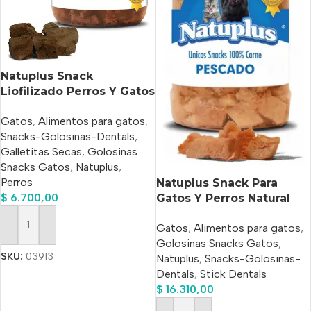
Natuplus Snack
Liofilizado Perros Y Gatos
De Hígado X 200 Ml
Gatos
,
Alimentos para gatos
,
Snacks-Golosinas-Dentals
,
Galletitas Secas
,
Golosinas
Snacks Gatos
,
Natuplus
,
Perros
Natuplus Snack Para
$
6.700,00
Gatos Y Perros Natural
500 ml
Gatos
,
Alimentos para gatos
,
Añadir Al Carrito
Golosinas Snacks Gatos
,
SKU:
03913
Natuplus
,
Snacks-Golosinas-
Dentals
,
Stick Dentals
$
16.310,00