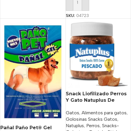
Añadir Al Carrito
SKU:
04723
Snack Liofilizado Perros
Y Gato Natuplus De
Pescado X 200 Ml
Gatos
,
Alimentos para gatos
,
Golosinas Snacks Gatos
,
Natuplus
,
Perros
,
Snacks-
Pañal Paño Pet® Gel