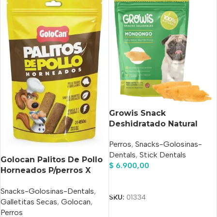
Growis Snack
Deshidratado Natural
Mondongo Perros X 70
Perros
,
Snacks-Golosinas-
Gr
Dentals
,
Stick Dentals
Golocan Palitos De Pollo
$
6.900,00
Horneados P/perros X
450 Gs
Añadir Al Carrito
Snacks-Golosinas-Dentals
,
SKU:
01334
Galletitas Secas
,
Golocan
,
Perros