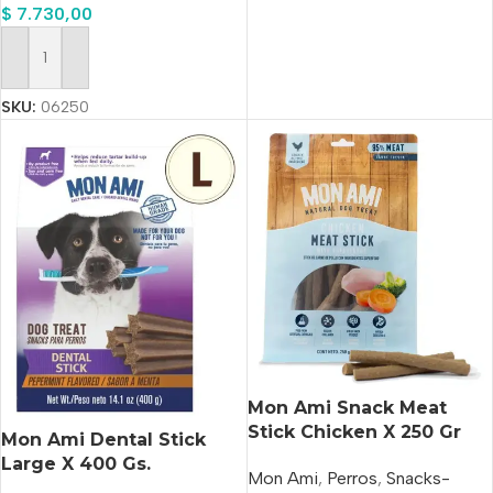
$
7.730,00
Añadir Al Carrito
SKU:
06250
Mon Ami Snack Meat
Stick Chicken X 250 Gr
Mon Ami Dental Stick
Large X 400 Gs.
Mon Ami
,
Perros
,
Snacks-