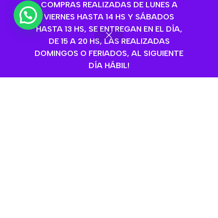
COMPRAS REALIZADAS DE LUNES A
💬 ¿Necesitas ayuda?
VIERNES HASTA 14 HS Y SÁBADOS
HASTA 13 HS, SE ENTREGAN EN EL DÍA,
DE 15 A 20 HS, LAS REALIZADAS
Snack Perro/gato
DOMINGOS O FERIADOS, AL SIGUIENTE
Naturales Natuplus Sabor
DÍA HÁBIL!
Carne X 500 Ml
Snack Para Perros Mon
Gatos
,
Alimentos para gatos
,
Ami Trainee Sabor Pollo
Snacks-Golosinas-Dentals
,
X 400 Gs
Galletitas Secas
,
Golosinas
Mon Ami
,
Perros
,
Snacks-
Snacks Gatos
,
Natuplus
,
Golosinas-Dentals
,
Stick
Perros
Dentals
$
23.630,00
$
9.440,00
Añadir Al Carrito
Añadir Al Carrito
SKU:
06200
SKU:
07045