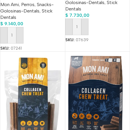
Golosinas-Dentals
,
Stick
Mon Ami
,
Perros
,
Snacks-
Dentals
Golosinas-Dentals
,
Stick
$
7.730,00
Dentals
$
9.140,00
Añadir Al Carrito
Añadir Al Carrito
SKU:
07639
SKU:
07241