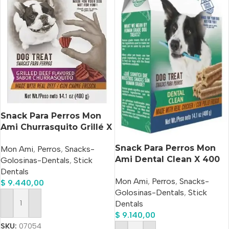
Snack Para Perros Mon
Ami Churrasquito Grillé X
400 Gs
Snack Para Perros Mon
Mon Ami
,
Perros
,
Snacks-
Ami Dental Clean X 400
Golosinas-Dentals
,
Stick
Gs.
Dentals
Mon Ami
,
Perros
,
Snacks-
$
9.440,00
Golosinas-Dentals
,
Stick
Dentals
Añadir Al Carrito
$
9.140,00
SKU:
07054