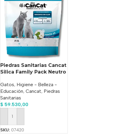
Piedras Sanitarias Cancat
Silica Family Pack Neutro
16 Lts
Gatos
,
Higiene - Belleza -
Educación
,
Cancat
,
Piedras
Sanitarias
$
59.530,00
Añadir Al Carrito
SKU:
07420