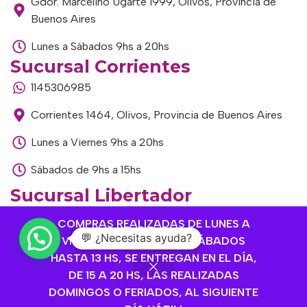
Gdor. Marcelino Ugarte 1999, Olivos, Provincia de
Buenos Aires
Lunes a Sábados 9hs a 20hs
Sucursal Corrientes
1145306985
Corrientes 1464, Olivos, Provincia de Buenos Aires
Lunes a Viernes 9hs a 20hs
Sábados de 9hs a 15hs
Sucursal Libertador
1168893524
COMPRAS REALIZADAS DE LUNES A
💬 ¿Necesitas ayuda?
VIERNES HASTA 14 HS Y SÁBADOS
Av. del Libertador 1915, Vte. López, Provincia de
HASTA 13 HS, SE ENTREGAN EN EL DÍA,
Buenos Aires
DE 15 A 20 HS, LAS REALIZADAS
Lunes a Viernes de 9hs a 13hs / 16hs a 20hs
DOMINGOS O FERIADOS, AL SIGUIENTE