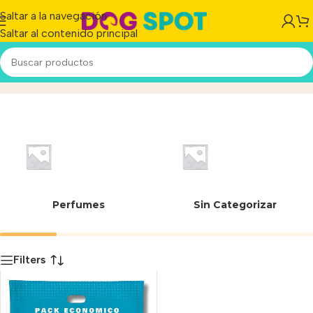
Saltar a la navegación
Saltar al contenido principal
07420
Inicio
/
Producto
Perfumes
Sin Categorizar
Filters