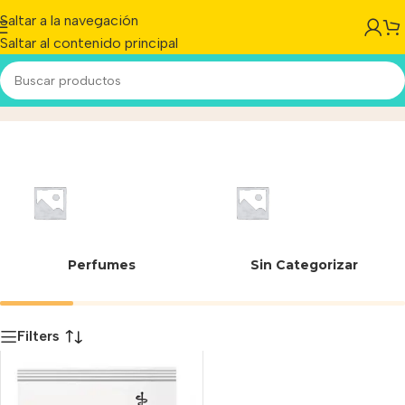
Saltar a la navegación
Saltar al contenido principal
07613036713702
Inicio
/
Producto
Perfumes
Sin Categorizar
Filters