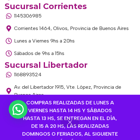
Sucursal Corrientes
1145306985
Corrientes 1464, Olivos, Provincia de Buenos Aires
Lunes a Viernes 9hs a 20hs
Sábados de 9hs a 15hs
Sucursal Libertador
1168893524
Av. del Libertador 1915, Vte. López, Provincia de
Buenos Aires
COMPRAS REALIZADAS DE LUNES A
Lunes a Viernes de 9hs a 13hs / 16hs a 20hs
VIERNES HASTA 14 HS Y SÁBADOS
HASTA 13 HS, SE ENTREGAN EN EL DÍA,
Sábados de 9hs a 15hs
DE 15 A 20 HS, LAS REALIZADAS
DOMINGOS O FERIADOS, AL SIGUIENTE