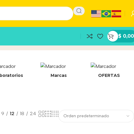
$
0,00
boratorios
Marcas
OFERTAS
9
12
18
24