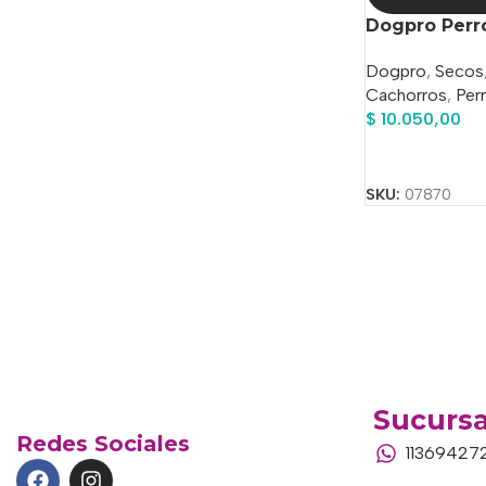
Dogpro Perro
Dogpro
,
Secos
Cachorros
,
Per
$
10.050,00
Añadir Al Carrit
SKU:
07870
Sucursa
Redes Sociales
11369427