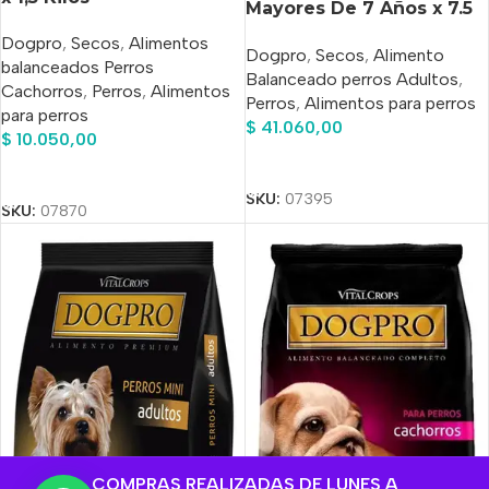
Mayores De 7 Años x 7.5
Kg
Dogpro
,
Secos
,
Alimentos
Dogpro
,
Secos
,
Alimento
balanceados Perros
Balanceado perros Adultos
,
Cachorros
,
Perros
,
Alimentos
Perros
,
Alimentos para perros
para perros
$
41.060,00
$
10.050,00
Añadir Al Carrito
Añadir Al Carrito
SKU:
07395
SKU:
07870
COMPRAS REALIZADAS DE LUNES A