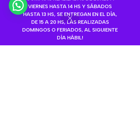
💬 ¿Necesitas ayuda?
VIERNES HASTA 14 HS Y SÁBADOS
HASTA 13 HS, SE ENTREGAN EN EL DÍA,
DE 15 A 20 HS, LAS REALIZADAS
DOMINGOS O FERIADOS, AL SIGUIENTE
DÍA HÁBIL!
Dogpro Premiu Perro
Dogpro Premium Perro
Adultos Raza Pequeña x
Cachorros Mordida
1kg
pequeña x 8
Dogpro
,
Secos
,
Alimento
Dogpro
,
Secos
,
Alimento
Balanceado perros Adultos
,
Balanceado perros Adultos
,
Perros
,
Alimentos para perros
Perros
,
Alimentos para perros
$
8.540,00
$
41.450,00
Añadir Al Carrito
Añadir Al Carrito
SKU:
04328
SKU:
07943