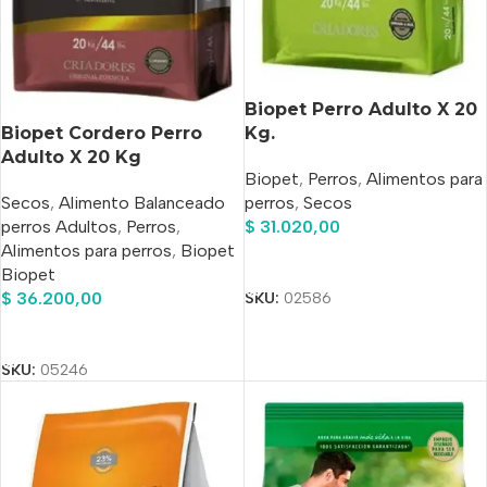
Biopet Perro Adulto X 20
Biopet Cordero Perro
Kg.
Adulto X 20 Kg
Biopet
,
Perros
,
Alimentos para
Secos
,
Alimento Balanceado
perros
,
Secos
perros Adultos
,
Perros
,
$
31.020,00
Alimentos para perros
,
Biopet
Añadir Al Carrito
Biopet
$
36.200,00
SKU:
02586
Añadir Al Carrito
SKU:
05246