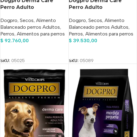
Dogpro Derma Care
Dogpro Derma Care
Perro Adulto
Perro Adulto
Hipoalergénico Salmón x
Hipoalergénico Salmón x
Dogpro
,
Secos
,
Alimento
Dogpro
,
Secos
,
Alimento
20kg
7.5 Kg
Balanceado perros Adultos
,
Balanceado perros Adultos
,
Perros
,
Alimentos para perros
Perros
,
Alimentos para perros
$
92.760,00
$
39.530,00
Añadir Al Carrito
Añadir Al Carrito
SKU:
05025
SKU:
05089