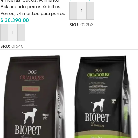
Balanceado perros Adultos
,
Perros
,
Alimentos para perros
Añadir Al Carrito
$
30.390,00
SKU:
02253
Añadir Al Carrito
SKU:
01645