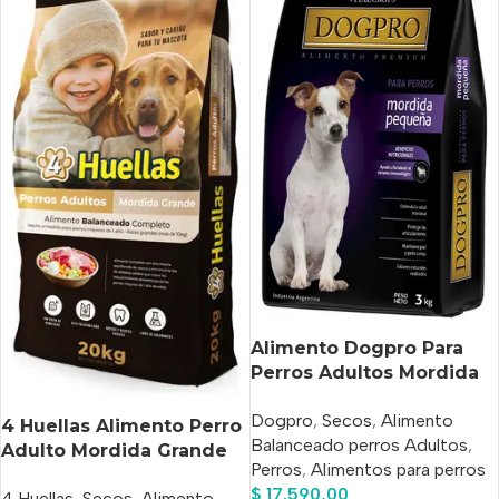
Alimento Dogpro Para
Perros Adultos Mordida
Pequeña X 3 Kg
Dogpro
,
Secos
,
Alimento
4 Huellas Alimento Perro
Balanceado perros Adultos
,
Adulto Mordida Grande
Perros
,
Alimentos para perros
20kg
$
17.590,00
4 Huellas
,
Secos
,
Alimento