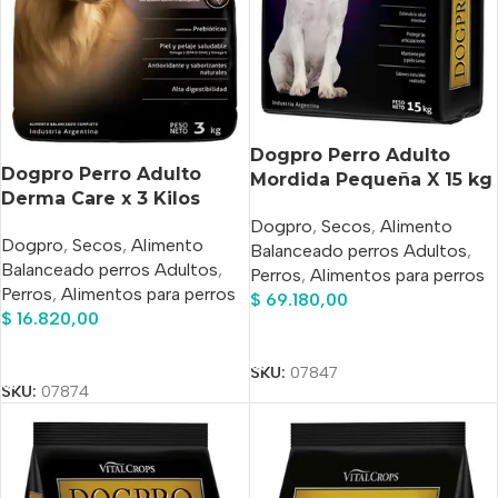
Dogpro Perro Adulto
Dogpro Perro Adulto
Mordida Pequeña X 15 kg
Derma Care x 3 Kilos
Dogpro
,
Secos
,
Alimento
Dogpro
,
Secos
,
Alimento
Balanceado perros Adultos
,
Balanceado perros Adultos
,
Perros
,
Alimentos para perros
Perros
,
Alimentos para perros
$
69.180,00
$
16.820,00
Añadir Al Carrito
Añadir Al Carrito
SKU:
07847
SKU:
07874