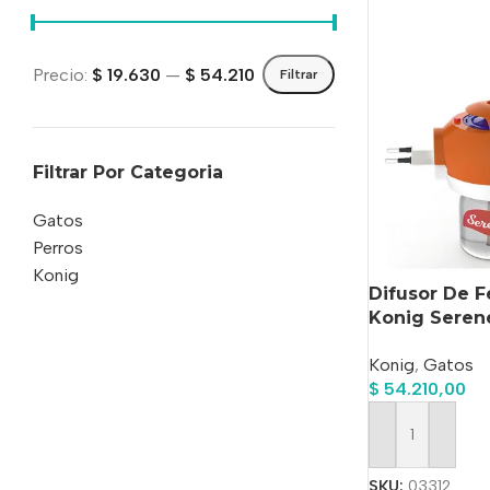
Precio:
$ 19.630
—
$ 54.210
Filtrar
Filtrar Por Categoria
Gatos
Perros
Konig
Difusor De 
Konig Seren
Conducta
Konig
,
Gatos
$
54.210,00
Añadir Al Carrit
SKU:
03312