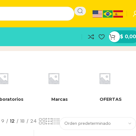
$
0,00
boratorios
Marcas
OFERTAS
9
12
18
24