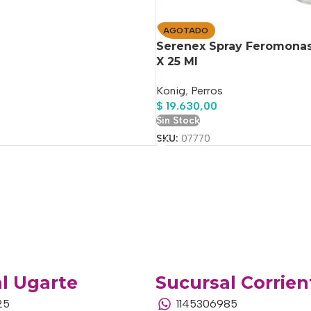
AGOTADO
Serenex Spray Feromonas
X 25 Ml
Konig
,
Perros
$
19.630,00
Sin Stock
SKU:
07770
l Ugarte
Sucursal Corrien
25
1145306985