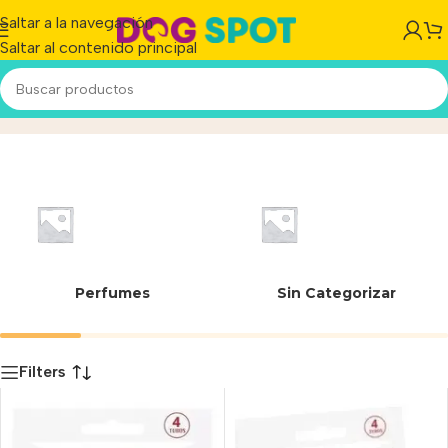
Saltar a la navegación
Saltar al contenido principal
22-375/A/I
Inicio
/
Producto
Perfumes
Sin Categorizar
Filters