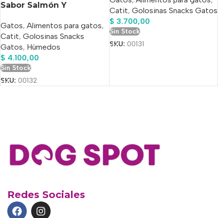
GS
Sabor Salmón Y
Catit
,
Golosinas Snacks Gatos
Camarones 40gr. 4 tubos
$
3.700,00
Gatos
,
Alimentos para gatos
,
x 10 Gs C/u
Sin Stock
Catit
,
Golosinas Snacks
SKU:
00131
Gatos
,
Húmedos
$
4.100,00
Sin Stock
SKU:
00132
Redes Sociales