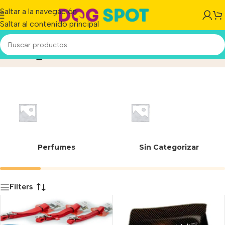
Saltar a la navegación
Saltar al contenido principal
22 kg
Inicio
/
Producto
Perfumes
Sin Categorizar
Filters