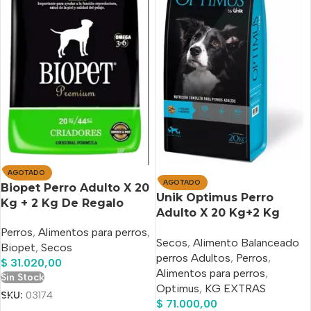
AGOTADO
AGOTADO
Biopet Perro Adulto X 20
Unik Optimus Perro
Kg + 2 Kg De Regalo
Adulto X 20 Kg+2 Kg
Gratis+Power Pipeta
Perros
,
Alimentos para perros
,
Secos
,
Alimento Balanceado
Antipulgas De Regalo!!
Biopet
,
Secos
perros Adultos
,
Perros
,
$
31.020,00
Alimentos para perros
,
Sin Stock
Optimus
,
KG EXTRAS
SKU:
03174
$
71.000,00