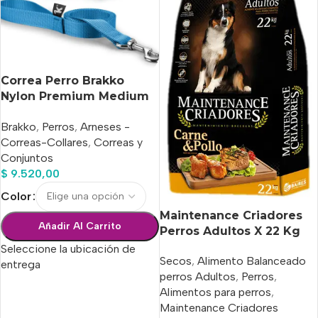
Correa Perro Brakko
Nylon Premium Medium
130 Cm X 25 Mm
Brakko
,
Perros
,
Arneses -
Correas-Collares
,
Correas y
Conjuntos
$
9.520,00
Color
Maintenance Criadores
Añadir Al Carrito
Perros Adultos X 22 Kg
Seleccione la ubicación de
Secos
,
Alimento Balanceado
entrega
perros Adultos
,
Perros
,
Alimentos para perros
,
Seleccionar Opciones
Maintenance Criadores