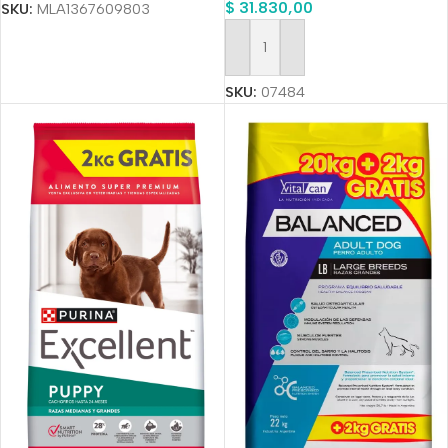
$
31.830,00
SKU:
MLA1367609803
Añadir Al Carrito
SKU:
07484