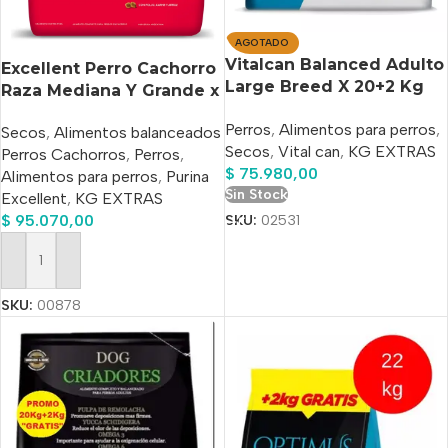
AGOTADO
Vitalcan Balanced Adulto
Excellent Perro Cachorro
Large Breed X 20+2 Kg
Raza Mediana Y Grande x
De Regalo
20 kg+2Kg Bonus Bag
Perros
,
Alimentos para perros
,
Secos
,
Alimentos balanceados
Secos
,
Vital can
,
KG EXTRAS
Perros Cachorros
,
Perros
,
$
75.980,00
Alimentos para perros
,
Purina
Sin Stock
Excellent
,
KG EXTRAS
SKU:
02531
$
95.070,00
Añadir Al Carrito
SKU:
00878