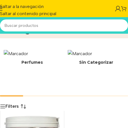
Saltar a la navegación
Saltar al contenido principal
2280 g
Inicio
/
Producto
Perfumes
Sin Categorizar
Filters