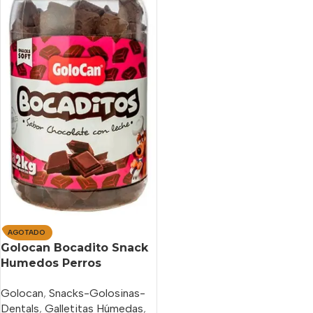
AGOTADO
Golocan Bocadito Snack
Humedos Perros
Chocolate X 2 Kg
Golocan
,
Snacks-Golosinas-
Dentals
,
Galletitas Húmedas
,