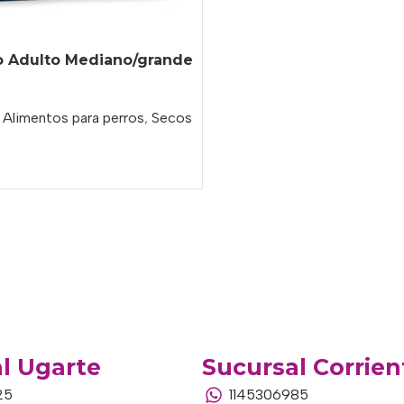
ro Adulto Mediano/grande
Alimentos para perros
,
Secos
l Ugarte
Sucursal Corrien
25
1145306985