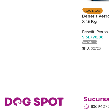
AGOTADO
Benefit Per
X 15 Kg
Benefit
,
Perros
,
$
61.790,00
Sin Stock
SKU:
02725
Sucursa
11369427