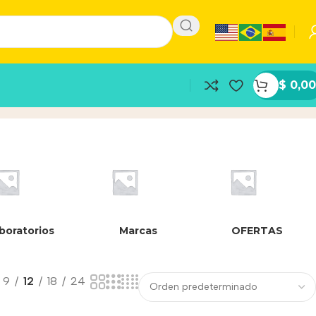
$
0,00
boratorios
Marcas
OFERTAS
9
12
18
24