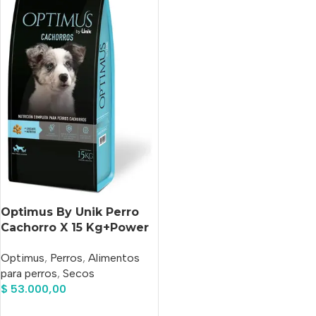
Optimus By Unik Perro
Cachorro X 15 Kg+Power
Pipeta Antipulgas De
Optimus
,
Perros
,
Alimentos
Regalo!!
para perros
,
Secos
$
53.000,00
Añadir Al Carrito