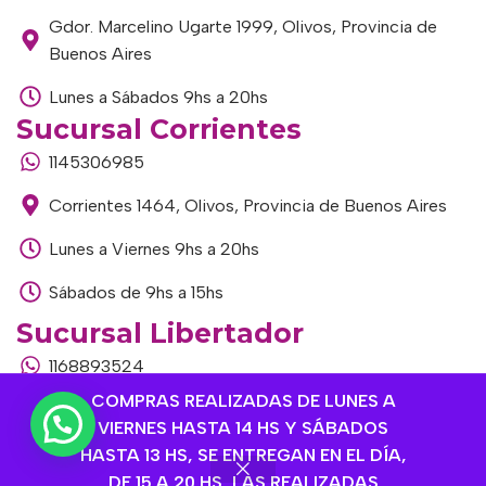
Gdor. Marcelino Ugarte 1999, Olivos, Provincia de
Buenos Aires
Lunes a Sábados 9hs a 20hs
Sucursal Corrientes
1145306985
Corrientes 1464, Olivos, Provincia de Buenos Aires
Lunes a Viernes 9hs a 20hs
Sábados de 9hs a 15hs
Sucursal Libertador
1168893524
COMPRAS REALIZADAS DE LUNES A
Av. del Libertador 1915, Vte. López, Provincia de
VIERNES HASTA 14 HS Y SÁBADOS
Buenos Aires
HASTA 13 HS, SE ENTREGAN EN EL DÍA,
Lunes a Viernes de 9hs a 13hs / 16hs a 20hs
DE 15 A 20 HS, LAS REALIZADAS