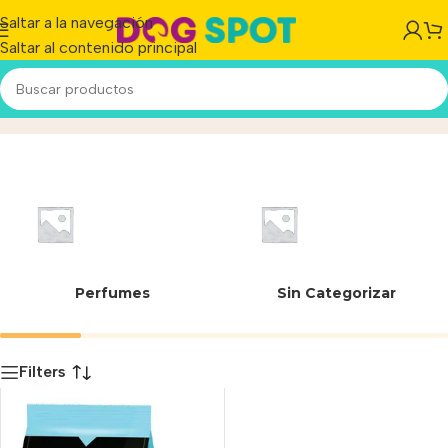
Saltar a la navegación
Saltar al contenido principal
23-266/A
Inicio
/
Producto
Perfumes
Sin Categorizar
Filters