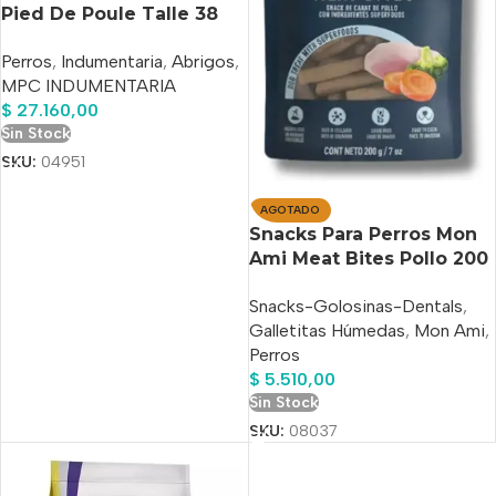
Pied De Poule Talle 38
Calidad Premium
Perros
,
Indumentaria
,
Abrigos
,
MPC INDUMENTARIA
$
27.160,00
Sin Stock
SKU:
04951
AGOTADO
Snacks Para Perros Mon
Ami Meat Bites Pollo 200
Gr Premium
Snacks-Golosinas-Dentals
,
Galletitas Húmedas
,
Mon Ami
,
Perros
$
5.510,00
Sin Stock
SKU:
08037