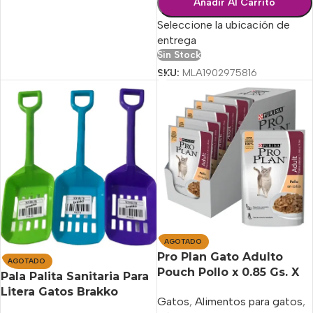
Añadir Al Carrito
Seleccione la ubicación de
entrega
Sin Stock
SKU:
MLA1902975816
AGOTADO
Pro Plan Gato Adulto
AGOTADO
Pouch Pollo x 0.85 Gs. X
Pala Palita Sanitaria Para
15 Unidades
Litera Gatos Brakko
Gatos
,
Alimentos para gatos
,