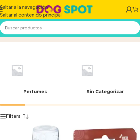
Saltar a la navegación
Saltar al contenido principal
25 cm
Inicio
/
Producto
Perfumes
Sin Categorizar
Filters