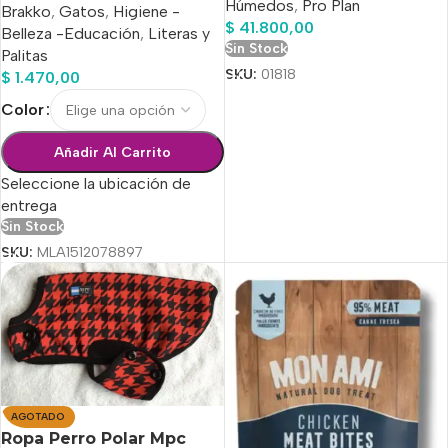
Húmedos
,
Pro Plan
Brakko
,
Gatos
,
Higiene -
$
41.800,00
Belleza -Educación
,
Literas y
Sin Stock
Palitas
SKU:
01818
$
1.470,00
Color
Añadir Al Carrito
Seleccione la ubicación de
entrega
Sin Stock
SKU:
MLA1512078897
AGOTADO
Ropa Perro Polar Mpc