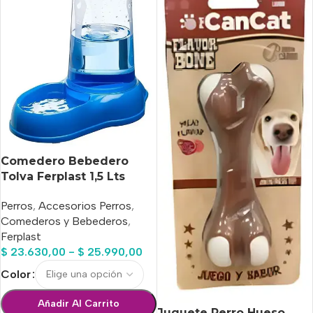
Comedero Bebedero
Tolva Ferplast 1,5 Lts
Perros
,
Accesorios Perros
,
Comederos y Bebederos
,
Ferplast
$
23.630,00
-
$
25.990,00
Color
Añadir Al Carrito
Juguete Perro Hueso