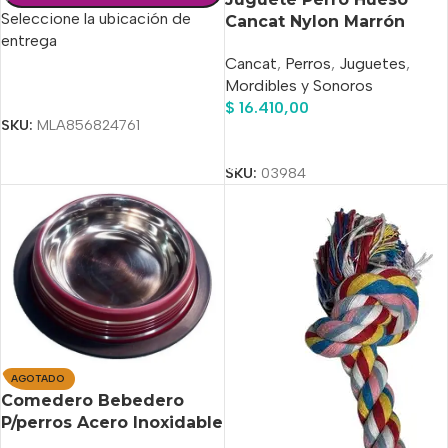
Seleccione la ubicación de
Cancat Nylon Marrón
entrega
Saborizado Large 12 cm x
Cancat
,
Perros
,
Juguetes
,
5 cm
Mordibles y Sonoros
Seleccionar Opciones
$
16.410,00
SKU:
MLA856824761
Añadir Al Carrito
SKU:
03984
AGOTADO
Comedero Bebedero
P/perros Acero Inoxidable
25 Cm Diametro