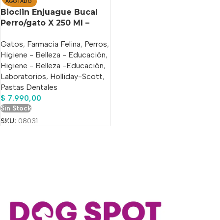
AGOTADO
Bioclin Enjuague Bucal
Perro/gato X 250 Ml –
Holliday
Gatos
,
Farmacia Felina
,
Perros
,
Higiene - Belleza - Educación
,
Higiene - Belleza -Educación
,
Laboratorios
,
Holliday-Scott
,
Pastas Dentales
$
7.990,00
Sin Stock
SKU:
08031