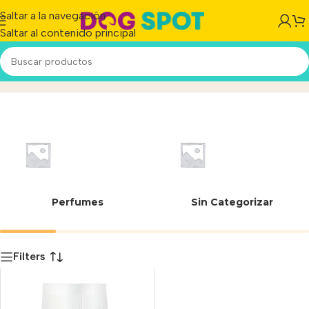
Saltar a la navegación
Saltar al contenido principal
250 L
Inicio
/
Producto
Perfumes
Sin Categorizar
Filters