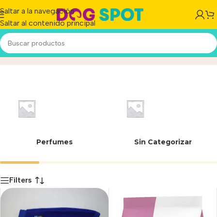
Saltar a la navegación
Saltar al contenido principal
34 cm
Inicio
/
Producto
Perfumes
Sin Categorizar
Filters