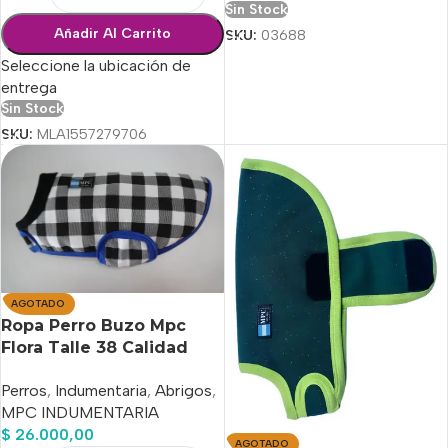
Sin Stock
Añadir Al Carrito
SKU:
03688
Seleccione la ubicación de
entrega
Sin Stock
SKU:
MLA1557279706
AGOTADO
Ropa Perro Buzo Mpc
Flora Talle 38 Calidad
Premium
Perros
,
Indumentaria
,
Abrigos
,
MPC INDUMENTARIA
$
26.000,00
AGOTADO