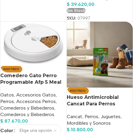
$
39.620,00
Sin Stock
SKU:
07997
AGOTADO
Comedero Gato Perro
Programable Afp 5 Meal
Pet Feeder
AGOTADO
Gatos
,
Accesorios Gatos
,
Hueso Antimicrobial
Perros
,
Accesorios Perros
,
Cancat Para Perros
Comederos y Bebederos
,
Medianos
Comederos y Bebederos
Cancat
,
Perros
,
Juguetes
,
$
87.670,00
Mordibles y Sonoros
$
10.800,00
Color