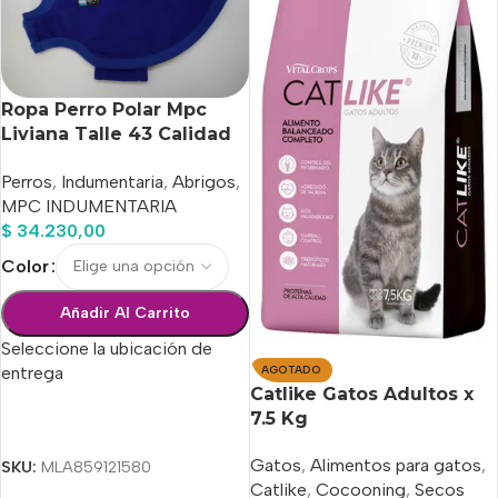
Ropa Perro Polar Mpc
Liviana Talle 43 Calidad
Premium
Perros
,
Indumentaria
,
Abrigos
,
MPC INDUMENTARIA
$
34.230,00
Color
Añadir Al Carrito
Seleccione la ubicación de
entrega
AGOTADO
Catlike Gatos Adultos x
7.5 Kg
Seleccionar Opciones
Gatos
,
Alimentos para gatos
,
SKU:
MLA859121580
Catlike
,
Cocooning
,
Secos