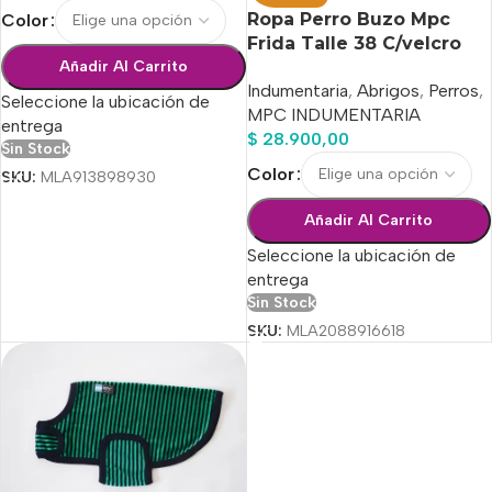
Ropa Perro Buzo Mpc
Color
Frida Talle 38 C/velcro
Calidad Premium
Añadir Al Carrito
Indumentaria
,
Abrigos
,
Perros
,
Seleccione la ubicación de
MPC INDUMENTARIA
entrega
$
28.900,00
Sin Stock
Color
SKU:
MLA913898930
Añadir Al Carrito
Seleccione la ubicación de
entrega
Sin Stock
SKU:
MLA2088916618