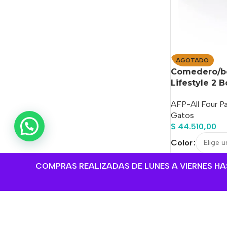
AGOTADO
Comedero/be
Lifestyle 2 
AFP-All Four P
Gatos
💬 ¿Necesitas ayuda?
$
44.510,00
Color
COMPRAS REALIZADAS DE LUNES A VIERNES HAST
Seleccione la u
Sin Stock
SKU:
MLA20234