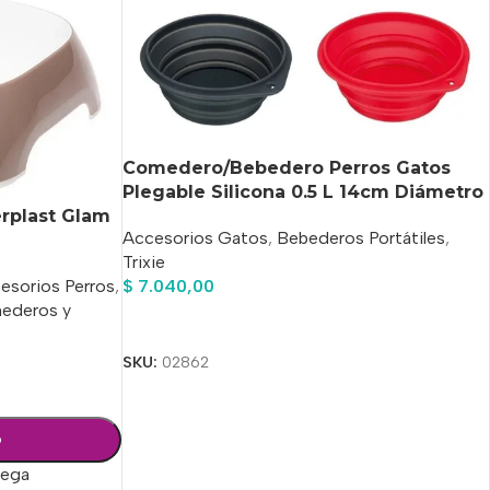
Comedero/Bebedero Perros Gatos
Plegable Silicona 0.5 L 14cm Diámetro
rplast Glam
Accesorios Gatos
,
Bebederos Portátiles
,
Trixie
esorios Perros
,
$
7.040,00
ederos y
Añadir Al Carrito
SKU:
02862
o
rega