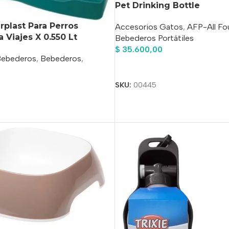
Pet Drinking Bottle
plast Para Perros
Accesorios Gatos
,
AFP-All Fo
 Viajes X 0.550 Lt
Bebederos Portátiles
$
35.600,00
Bebederos
,
Bebederos
,
Añadir Al Carrito
s
SKU:
00445
o