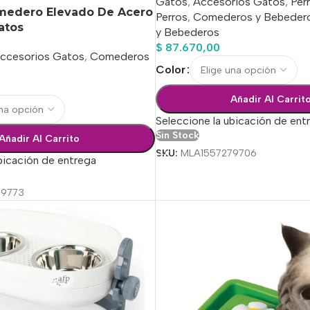
Gatos
,
Accesorios Gatos
,
Per
omedero Elevado De Acero
Perros
,
Comederos y Bebeder
atos
y Bebederos
$
87.670,00
ccesorios Gatos
,
Comederos
Color
Añadir Al Carrit
Seleccione la ubicación de ent
Sin Stock
Añadir Al Carrito
SKU:
MLA1557279706
bicación de entrega
79773