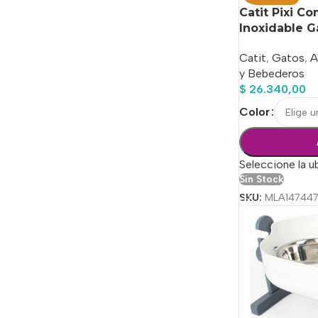
Catit Pixi C
Inoxidable G
Catit
,
Gatos
,
A
y Bebederos
$
26.340,00
Color
Seleccione la u
Sin Stock
SKU:
MLA14744