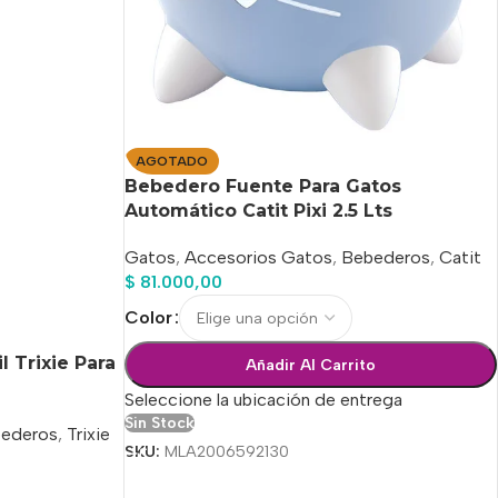
AGOTADO
Bebedero Fuente Para Gatos
Automático Catit Pixi 2.5 Lts
Gatos
,
Accesorios Gatos
,
Bebederos
,
Catit
$
81.000,00
Color
l Trixie Para
Añadir Al Carrito
Seleccione la ubicación de entrega
Sin Stock
ederos
,
Trixie
SKU:
MLA2006592130