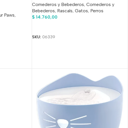
Comederos y Bebederos
,
Comederos y
Bebederos
,
Rascals
,
Gatos
,
Perros
ur Paws
,
$
14.760,00
Añadir Al Carrito
SKU:
06339