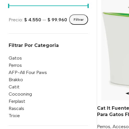
Precio:
$ 4.550
—
$ 99.960
Filtrar
Filtrar Por Categoria
Gatos
Perros
AFP-All Four Paws
Brakko
Catit
Cocooning
Ferplast
Cat It Fuen
Rascals
Para Gatos Fl
Trixie
Perros
,
Accesor