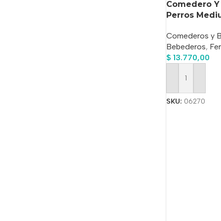
Comedero Y 
Perros Medi
Comederos y 
Bebederos
,
Fer
$
13.770,00
Añadir Al Carrit
SKU:
06270