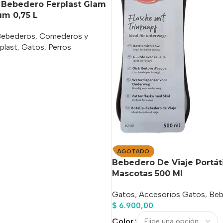
Bebedero Ferplast Glam
um 0,75 L
Bebederos
,
Comederos y
plast
,
Gatos
,
Perros
o
AGOTADO
Bebedero De Viaje Portáti
Mascotas 500 Ml
Gatos
,
Accesorios Gatos
,
Beb
$
6.900,00
Color