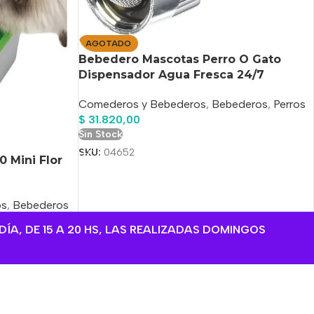
AGOTADO
Bebedero Mascotas Perro O Gato
Dispensador Agua Fresca 24/7
Comederos y Bebederos
,
Bebederos
,
Perros
$
31.820,00
Sin Stock
SKU:
04652
0 Mini Flor
os
,
Bebederos
DÍA, DE 15 A 20 HS, LAS REALIZADAS DOMINGOS
o
rega