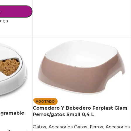
o
rega
AGOTADO
Comedero Y Bebedero Ferplast Glam
ogramable
Perros/gatos Small 0,4 L
Gatos
,
Accesorios Gatos
,
Perros
,
Accesorios