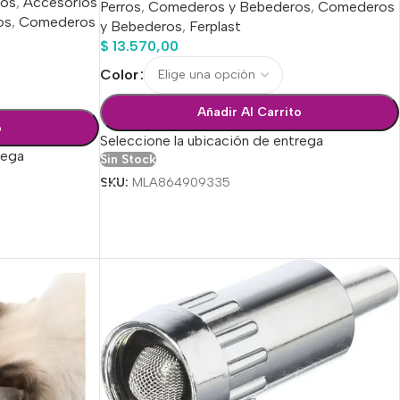
ros
,
Accesorios
Perros
,
Comederos y Bebederos
,
Comederos
os
,
Comederos
y Bebederos
,
Ferplast
$
13.570,00
Color
Añadir Al Carrito
o
Seleccione la ubicación de entrega
rega
Sin Stock
SKU:
MLA864909335