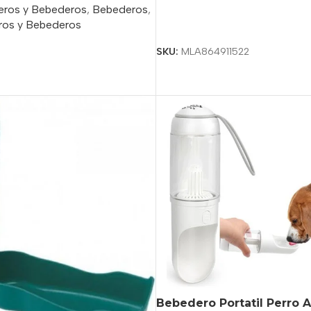
ros y Bebederos
,
Bebederos
,
os y Bebederos
Seleccionar Opciones
SKU:
MLA864911522
o
Bebedero Portatil Perro 