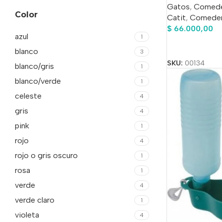
Gatos
,
Comede
Color
Catit
,
Comeder
$
66.000,00
azul
1
Añadir Al Carrit
blanco
3
SKU:
00134
blanco/gris
1
blanco/verde
1
celeste
4
gris
4
pink
1
rojo
4
rojo o gris oscuro
1
rosa
1
verde
4
verde claro
1
violeta
4