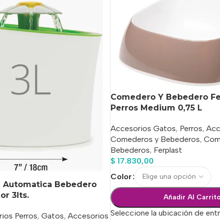
Comedero Y Bebedero Fe
Perros Medium 0,75 L
Accesorios Gatos
,
Perros
,
Acc
Comederos y Bebederos
,
Com
Bebederos
,
Ferplast
$
17.830,00
Color
te Automatica Bebedero
or 3lts.
Añadir Al Carrit
Seleccione la ubicación de ent
ios Perros
,
Gatos
,
Accesorios