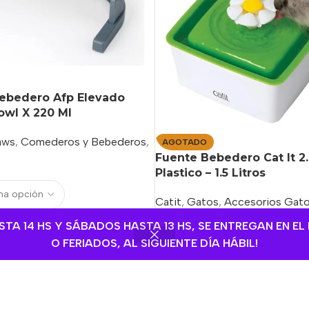
bedero Afp Elevado
Bowl X 220 Ml
aws
,
Comederos y Bebederos
,
AGOTADO
Fuente Bebedero Cat It 2.
Plastico – 1.5 Litros
Catit
,
Gatos
,
Accesorios Gat
$
44.700,00
Añadir Al Carrito
A 14 HS Y SÁBADOS HASTA 13 HS, SE ENTREGAN EN EL 
Color
O FERIADOS, AL SIGUIENTE DÍA HÁBIL!
bicación de entrega
Añadir Al Carrit
79944
Seleccione la ubicación de ent
Sin Stock