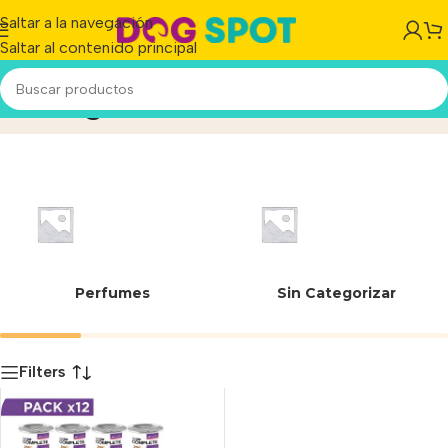
Saltar a la navegación
Saltar al contenido principal
3832 g
Inicio
/
Producto
Perfumes
Sin Categorizar
Filters