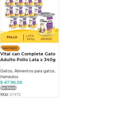
AGOTADO
Vital can Complete Gato
Adulto Pollo Lata x 340g
x12 Uni
Gatos
,
Alimentos para gatos
,
Húmedos
$
47.110,00
Sin Stock
SKU:
07972