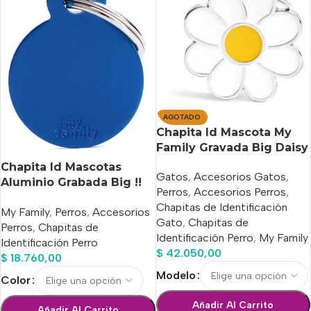
AGOTADO
Chapita Id Mascota My
Family Gravada Big Daisy
Chapita Id Mascotas
Gatos
,
Accesorios Gatos
,
Aluminio Grabada Big !!
Perros
,
Accesorios Perros
,
Entrega Hoy !!
Chapitas de Identificación
My Family
,
Perros
,
Accesorios
Gato
,
Chapitas de
Perros
,
Chapitas de
Identificación Perro
,
My Family
Identificación Perro
$
42.050,00
$
18.760,00
Modelo
Color
Añadir Al Carrito
Añadir Al Carrito