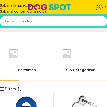
Saltar a la navegación
Saltar al contenido principal
39 mm
Inicio
/
Producto
Perfumes
Sin Categorizar
Filters