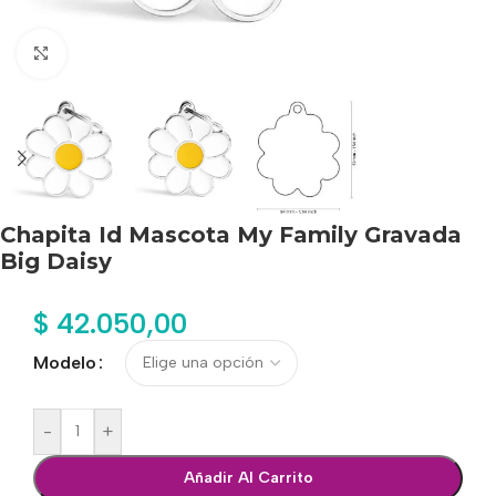
Haga clic para ampliar
Chapita Id Mascota My Family Gravada
Big Daisy
$
42.050,00
Modelo
-
+
Añadir Al Carrito