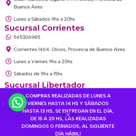
Buenos Aires
Lunes a Sábados 9hs a 20hs
Sucursal Corrientes
1145306985
Corrientes 1464, Olivos, Provincia de Buenos Aires
Lunes a Viernes 9hs a 20hs
Sábados de 9hs a 15hs
Sucursal Libertador
1168893524
COMPRAS REALIZADAS DE LUNES A
VIERNES HASTA 14 HS Y SÁBADOS
Av. del Libertador 1915, Vte. López, Provincia de
HASTA 13 HS, SE ENTREGAN EN EL DÍA,
Buenos Aires
DE 15 A 20 HS, LAS REALIZADAS
Lunes a Viernes de 9hs a 13hs / 16hs a 20hs
DOMINGOS O FERIADOS, AL SIGUIENTE
DÍA HÁBIL!