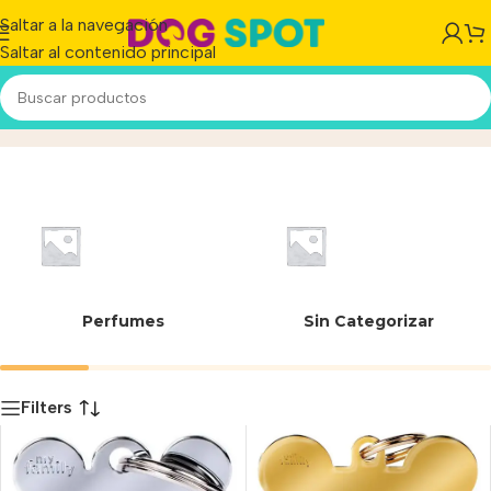
Saltar a la navegación
Saltar al contenido principal
4.8 cm
Inicio
/
Producto
Perfumes
Sin Categorizar
Filters