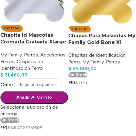
AGOTADO
AGOTADO
Chapita Id Mascotas
Chapas Para Mascotas My
Cromada Grabada Xlarge
Family Gold Bone Xl
!! Tenela Hoy!!
Grabado Color Dorado
My Family
,
Perros
,
Accesorios
Chapitas de Identificación
Perros
,
Chapitas de
Perro
,
My Family
,
Perros
Identificación Perro
$
39.800,00
$
31.460,00
Sin Stock
SKU:
07511
Color
Añadir Al Carrito
Seleccione la ubicación de
entrega
Sin Stock
SKU:
MLA1123361508